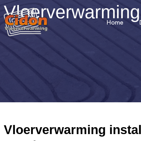
Vloerverwarmin
Home
Vloerverwarming install