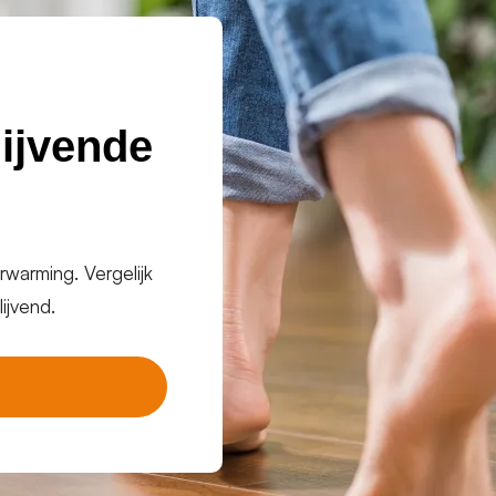
lijvende
rwarming. Vergelijk
lijvend.